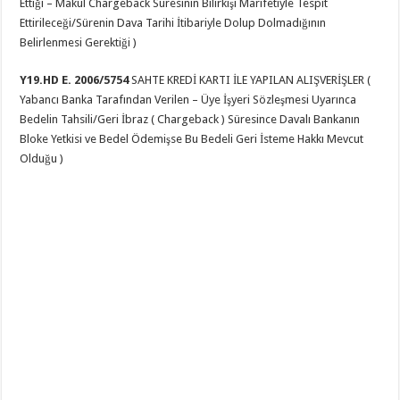
Ettiği – Makul Chargeback Süresinin Bilirkişi Marifetiyle Tespit
Ettirileceği/Sürenin Dava Tarihi İtibariyle Dolup Dolmadığının
Belirlenmesi Gerektiği )
Y19.HD E. 2006/5754
SAHTE KREDİ KARTI İLE YAPILAN ALIŞVERİŞLER (
Yabancı Banka Tarafından Verilen – Üye İşyeri Sözleşmesi Uyarınca
Bedelin Tahsili/Geri İbraz ( Chargeback ) Süresince Davalı Bankanın
Bloke Yetkisi ve Bedel Ödemişse Bu Bedeli Geri İsteme Hakkı Mevcut
Olduğu )