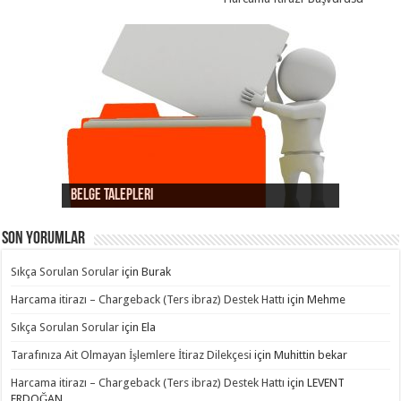
Belge Talepleri
Kart hamilinin işlemi hatırlamaması
Provizyon Hatası itirazları
Dolandırıcılık itirazları
Süreç Hatası itirazları
iptal / iade itirazları
Ürün / Hizmet Temini itirazları
Son yorumlar
Sıkça Sorulan Sorular
için
Burak
Harcama itirazı – Chargeback (Ters ibraz) Destek Hattı
için
Mehme
Sıkça Sorulan Sorular
için
Ela
Tarafınıza Ait Olmayan İşlemlere İtiraz Dilekçesi
için
Muhittin bekar
Harcama itirazı – Chargeback (Ters ibraz) Destek Hattı
için
LEVENT
ERDOĞAN