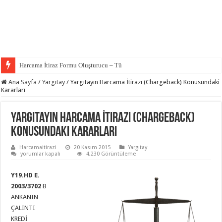
Harcama İtiraz Formu Oluşturucu – Tüm Bankalar
Ana Sayfa
/
Yargıtay
/
Yargıtayın Harcama İtirazı (Chargeback) Konusundaki
Kararları
Yargıtayın Harcama İtirazı (Chargeback)
Konusundaki Kararları
Harcamaitirazi
20 Kasım 2015
Yargıtay
Yargıtayın
yorumlar kapalı
4,230 Görüntüleme
Harcama
İtirazı
(Chargeback)
Y19.HD E.
Konusundaki
2003/3702
Kararları
B
için
ANKANIN
ÇALINTI
KREDİ