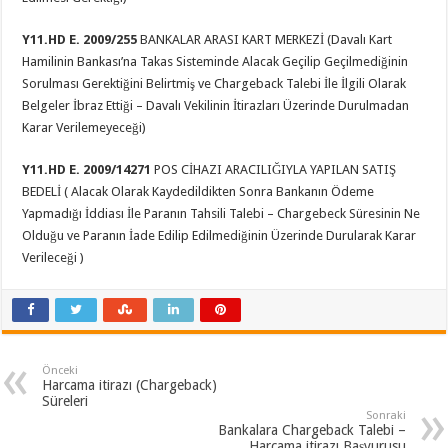
Y11.HD E. 2009/255
BANKALAR ARASI KART MERKEZİ (Davalı Kart
Hamilinin Bankası’na Takas Sisteminde Alacak Geçilip Geçilmediğinin
Sorulması Gerektiğini Belirtmiş ve Chargeback Talebi İle İlgili Olarak
Belgeler İbraz Ettiği – Davalı Vekilinin İtirazları Üzerinde Durulmadan
Karar Verilemeyeceği)
Y11.HD E. 2009/14271
POS CİHAZI ARACILIĞIYLA YAPILAN SATIŞ
BEDELİ ( Alacak Olarak Kaydedildikten Sonra Bankanın Ödeme
Yapmadığı İddiası İle Paranın Tahsili Talebi – Chargebeck Süresinin Ne
Olduğu ve Paranın İade Edilip Edilmediğinin Üzerinde Durularak Karar
Verileceği )
Önceki
Harcama itirazı (Chargeback)
Süreleri
Sonraki
Bankalara Chargeback Talebi –
Harcama itirazı Başvurusu