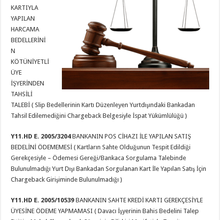
KARTIYLA
YAPILAN
HARCAMA
BEDELLERİNİ
N
KÖTÜNİYETLİ
ÜYE
İŞYERİNDEN
TAHSİLİ
TALEBİ ( Slip Bedellerinin Kartı Düzenleyen Yurtdışındaki Bankadan
Tahsil Edilemediğini Chargeback Belgesiyle İspat Yükümlülüğü )
Y11.HD E. 2005/3204
BANKANIN POS CİHAZI İLE YAPILAN SATIŞ
BEDELİNİ ÖDEMEMESİ ( Kartların Sahte Olduğunun Tespit Edildiği
Gerekçesiyle – Ödemesi Gereği/Bankaca Sorgulama Talebinde
Bulunulmadığı Yurt Dışı Bankadan Sorgulanan Kart İle Yapılan Satış İçin
Chargeback Girişiminde Bulunulmadığı )
Y11.HD E. 2005/10539
BANKANIN SAHTE KREDİ KARTI GEREKÇESİYLE
ÜYESİNE ÖDEME YAPMAMASI ( Davacı İşyerinin Bahis Bedelini Talep