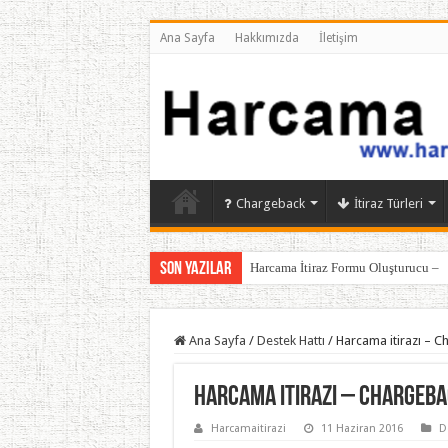
Ana Sayfa
Hakkımızda
İletişim
Chargeback
İtiraz Türleri
Son Yazılar
Harcama İtiraz Formu Oluşturucu – 
Ana Sayfa
/
Destek Hattı
/
Harcama itirazı – C
Harcama itirazı – Chargebac
Harcamaitirazi
11 Haziran 2016
D