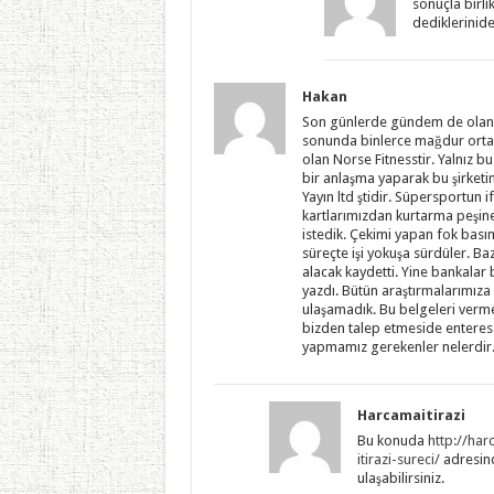
sonuçla birl
dediklerinide
Hakan
Son günlerde gündem de olan ist
sonunda binlerce mağdur ortaya 
olan Norse Fitnesstir. Yalnız bu 
bir anlaşma yaparak bu şirketi
Yayın ltd ştidir. Süpersportun 
kartlarımızdan kurtarma peşine
istedik. Çekimi yapan fok basım
süreçte işi yokuşa sürdüler. Baz
alacak kaydetti. Yine bankalar
yazdı. Bütün araştırmalarımız
ulaşamadık. Bu belgeleri verm
bizden talep etmeside enteresa
yapmamız gerekenler nelerdir
Harcamaitirazi
Bu konuda
http://har
itirazi-sureci/
adresind
ulaşabilirsiniz.