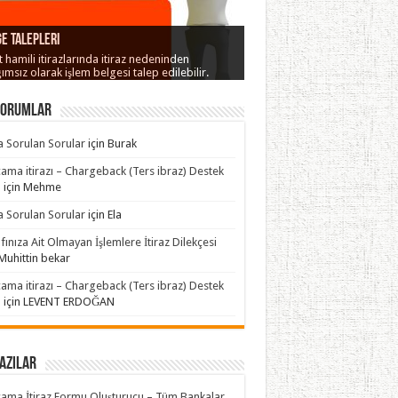
 / Hizmet Temini itirazları
 hamilinin işlemi hatırlamaması
izyon Hatası itirazları
ç Hatası itirazları
e Talepleri
ndırıcılık itirazları
t hamili itirazlarında itiraz nedeninden
ımsız olarak işlem belgesi talep edilebilir.
yorumlar
a Sorulan Sorular
için
Burak
ama itirazı – Chargeback (Ters ibraz) Destek
ı
için
Mehme
a Sorulan Sorular
için
Ela
fınıza Ait Olmayan İşlemlere İtiraz Dilekçesi
Muhittin bekar
ama itirazı – Chargeback (Ters ibraz) Destek
ı
için
LEVENT ERDOĞAN
azılar
ama İtiraz Formu Oluşturucu – Tüm Bankalar