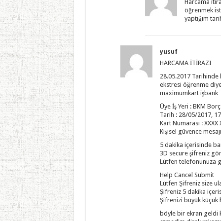
Harcama itir
öğrenmek ist
yaptığım tari
yusuf
HARCAMA İTİRAZI
28.05.2017 Tarihinde k
ekstresi öğrenme diye
maximumkart işbank
Üye İş Yeri : BKM Bor
Tarih : 28/05/2017, 17
Kart Numarası : XXXX
Kişisel güvence mesaj
5 dakika içerisinde ba
3D secure şifreniz gön
Lütfen telefonunuza ge
Help Cancel Submit
Lütfen Şifreniz size u
Şifreniz 5 dakika içeris
Şifrenizi büyük küçük 
böyle bir ekran geldi