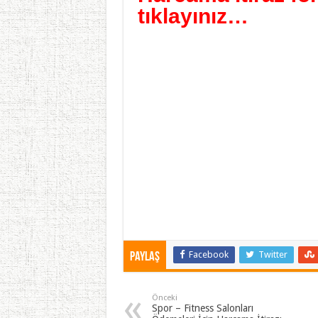
tıklayınız…
Facebook
Twitter
Paylaş
Önceki
Spor – Fitness Salonları