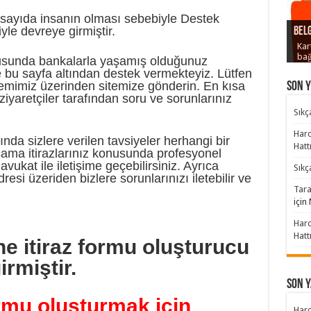
Ürün
 sayıda insanın olması sebebiyle Destek
Kart
Prov
Süre
yle devreye girmiştir.
Belg
Dola
Kar
bağ
onusunda bankalarla yaşamış olduğunuz
e bu sayfa altından destek vermekteyiz. Lütfen
temimiz üzerinden sitemize gönderin. En kısa
Son 
iyaretçiler tarafından soru ve sorunlarınız
Sıkç
Harc
nda sizlere verilen tavsiyeler herhangi bir
Hatt
ama itirazlarınız konusunda profesyonel
vukat ile iletişime geçebilirsiniz. Ayrıca
Sıkç
resi üzeriden bizlere sorunlarınızı iletebilir ve
Tara
için
Harc
Hatt
ne itiraz formu oluşturucu
rmiştir.
Son Y
rmu oluşturmak için
Harc