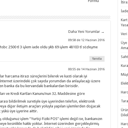
Formu
İtira
İade
Kart
Yasa
Daha Yeni Yorumlar
→
Veri
09:58 de 12 Haziran 2016
Üye 
hsbc 2500 tl 3 işlem iade oldu ykb 69 işlem 48103 tl sözleşme
Amac
Saht
Yanıtla
Kura
00:55 de 14 Haziran 2016
Müşt
ar harcama itirazı süreçlerini bilerek ve kasti olarak iyi
nternet üzerindeki çok sayıda yorumdan da anlaşılacağı üzere
Elek
en banka da bu kervandaki bankalardan birisidir.
Harc
tları ve Kredi Kartları Kanunu’nun 32. Maddesine göre
Tara
sı bildirilmek suretiyle üye işyerinden telefon, elektronik
eya diğer iletişim araçları yoluyla yapılan işlemlerden doğacak
Ürün
yükü üye işyerine aittir.
Dile
 olduğunuz işlem “Yurtiçi Fiziki POS” işlemi değil ise, bankanızın
ye kesinlikle hakkı yoktur. İnternet üzerinden gerçekleştirmiş
Harc