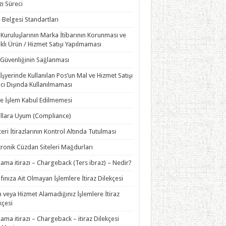
zı Süreci
 Belgesi Standartları
 Kuruluşlarının Marka İtibarının Korunması ve
klı Ürün / Hizmet Satışı Yapılmaması
 Güvenliğinin Sağlanması
İşyerinde Kullanılan Pos’un Mal ve Hizmet Satışı
ı Dışında Kullanılmaması
e İşlem Kabul Edilmemesi
llara Uyum (Compliance)
eri İtirazlarının Kontrol Altında Tutulması
tronik Cüzdan Siteleri Mağdurları
ama itirazı – Chargeback (Ters ibraz) – Nedir?
fınıza Ait Olmayan İşlemlere İtiraz Dilekçesi
 veya Hizmet Alamadığınız İşlemlere İtiraz
kçesi
ama itirazı – Chargeback – itiraz Dilekçesi