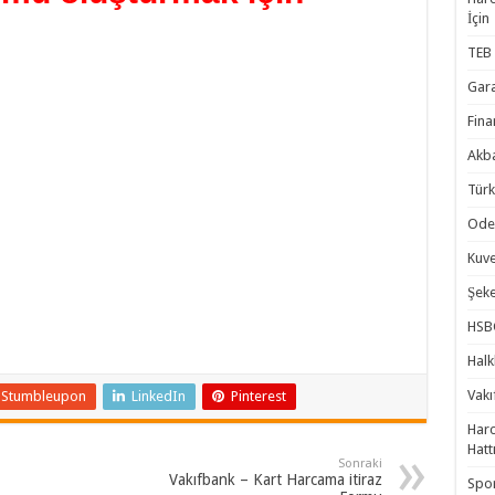
İçin
TEB 
Gara
Fina
Akba
Türk
Odea
Kuve
Şeke
HSBC
Halk
Vakı
Stumbleupon
LinkedIn
Pinterest
Harc
Hatt
Sonraki
Vakıfbank – Kart Harcama itiraz
Spor