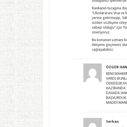
olduğunuz işlemlerde i
Bankanın tuzağına dü
“Uluslararası Visa ve
yerine getirmeyip, 54
sizden sözleşme istey
sebep olduğu” için T
öneriyoruz.
Bu konunun uzmanı bir
iletişime geçmeniz d
sağlayabiliriz.
ÖZGÜR HAN
BENİ MAHKE
VARDI BUNLA
ÖDEDİLER.YA
HAZİRANDA 
DAVADA HAK
BAŞVURDUK.
MADDİ MANE
Serkan