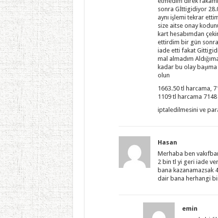
etmedim direk rakamı
sonra Gİttigidiyor 28.
aynı işlemi tekrar etti
size aitse onay kodun
kart hesabımdan çekim
ettirdim bir gün sonra
iade etti fakat Gittig
mal almadım Aldığıma 
kadar bu olay başım
olun
1663.50 tl harcama,
1109 tl harcama 714
iptaledilmesini ve par
Hasan
Merhaba ben vakıfban
2 bin tl yi geri iade 
bana kazanamazsak 40 b
dair bana herhangi b
emin