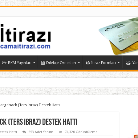
BKM Yayınları
Dilekçe Örnekleri
İtiraz Formları
Yar
Tüm Bankalar İçin
hargeback (Ters ibraz) Destek Hattı
k (Ters ibraz) Destek Hattı
estek Hattı
553 Adet Yorum
74,320 Görüntüleme
ipta