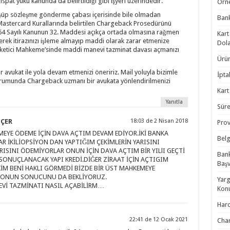
spat yükü kanunda da belirtildiği gibi işyeri üzerindedir.
Örne
şüp sözleşme gönderme çabası içerisinde bile olmadan
Bank
 Mastercard Kurallarında belirtilen Chargeback Prosedürünü
64 Sayılı Kanunun 32. Maddesi açıkça ortada olmasına rağmen
Kart
erek itirazınızı işleme almayıp maddi olarak zarar etmenize
Dola
üketici Mahkeme’sinde maddi manevi tazminat davası açmanızı
Ürün
 avukat ile yola devam etmenizi öneririz. Mail yoluyla bizimle
İptal
urumunda Chargeback uzmanı bir avukata yönlendirilmenizi
Kart
Yanıtla
Süre
ÇER
18:03 de 2 Nisan 2018
Prov
MEYE ÖDEME İÇİN DAVA AÇTIM DEVAM EDİYOR.İKİ BANKA
Belg
R İKİLİOPSİYON DAN YAPTIĞIM ÇEKİMLERİN YARISINI
RISINI ÖDEMİYORLAR ONUN İÇİN DAVA AÇTIM BİR YILlI GEÇTİ
Bank
SONUÇLANACAK YAPI KREDİ.DİĞER ZİRAAT İÇİN AÇTIGIM
Baş
İM BENİ HAKLI GÖRMEDİ BİZDE BİR ÜST MAHKEMEYE
ONUN SONUCUNU DA BEKLİYORUZ.
Yarg
Vİ TAZMİNATI NASIL AÇABİLİRM…
Konu
Harc
22:41 de 12 Ocak 2021
Char