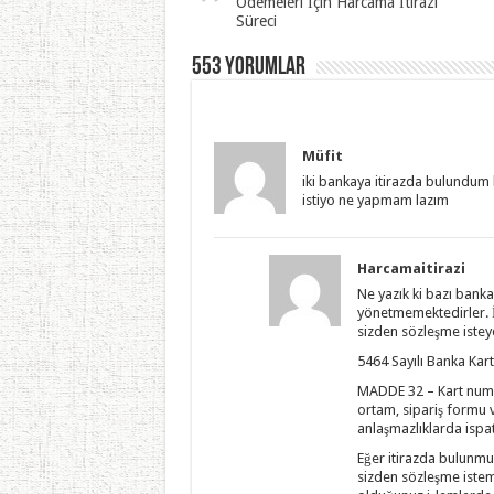
Ödemeleri İçin Harcama İtirazı
Süreci
553 yorumlar
Müfit
iki bankaya itirazda bulundum 
istiyo ne yapmam lazım
Harcamaitirazi
Ne yazık ki bazı bankal
yönetmemektedirler. İ
sizden sözleşme istey
5464 Sayılı Banka Kar
MADDE 32 – Kart numara
ortam, sipariş formu v
anlaşmazlıklarda ispat 
Eğer itirazda bulunmuş
sizden sözleşme isteme