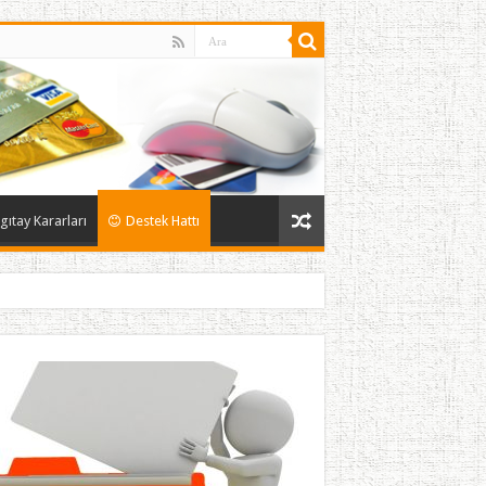
gıtay Kararları
Destek Hattı
l / iade itirazları