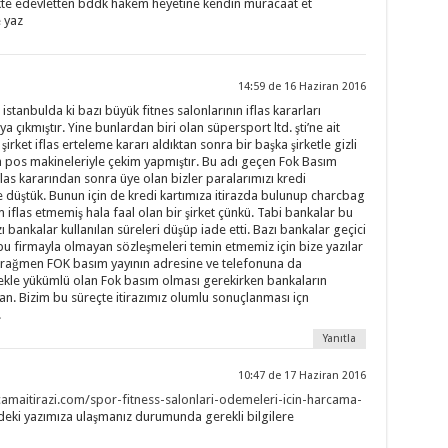
ikte edevletten bddk hakem heyetine kendin müracaat et
 yaz
14:59 de 16 Haziran 2016
anbulda ki bazı büyük fitnes salonlarının iflas kararları
çıkmıştır. Yine bunlardan biri olan süpersport ltd. şti’ne ait
şirket iflas erteleme kararı aldıktan sonra bir başka şirketle gizli
n pos makineleriyle çekim yapmıştır. Bu adı geçen Fok Basım
iflas kararından sonra üye olan bizler paralarımızı kredi
 düştük. Bunun için de kredi kartımıza itirazda bulunup charcbag
 iflas etmemiş hala faal olan bir şirket çünkü. Tabi bankalar bu
ı bankalar kullanılan süreleri düşüp iade etti. Bazı bankalar geçici
 bu firmayla olmayan sözleşmeleri temin etmemiz için bize yazılar
a rağmen FOK basım yayının adresine ve telefonuna da
ekle yükümlü olan Fok basım olması gerekirken bankaların
n. Bizim bu süreçte itirazımız olumlu sonuçlanması içn
.
Yanıtla
10:47 de 17 Haziran 2016
camaitirazi.com/spor-fitness-salonlari-odemeleri-icin-harcama-
eki yazımıza ulaşmanız durumunda gerekli bilgilere