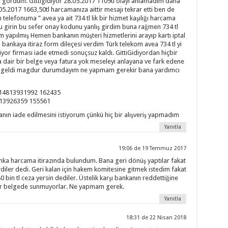
 gördüm. Gİttigidiyor 28.05.2017 1109tl olayı anlamadım daha
05.2017 1663,50tl harcamanıza aittir mesajı tekrar etti ben de
m telefonuma ” avea ya ait 734 tl lik bir hizmet kaşılığı harcama
u girin bu sefer onay kodunu yanlış girdim buna rağmen 734 tl
 yapılmış Hemen bankanın müşteri hizmetlerini arayıp kartı iptal
 bankaya itiraz form dileçesi verdim Türk telekom avea 734 tl yi
idiyor firması iade etmedi sonuçsuz kaldı. GittiGidiyordan hiçbir
dair bir belge veya fatura yok meseleyi anlayana ve fark edene
a geldi magdur durumdayım ne yapmam gerekir bana yardımcı
 714813931992 162435
813926359 155561
anın iade edilmesini istiyorum çünkü hiç bir alışveriş yapmadım
Yanıtla
19:06 de 19 Temmuz 2017
ka harcama itirazında bulundum. Bana geri dönüş yaptılar fakat
verdiler dedi. Geri kalan için hakem komitesine gitmek istedim fakat
in tl ceza yersin dediler. Üstelik karşı bankanın reddettiğine
ir belgede sunmuyorlar. Ne yapmam gerek.
Yanıtla
18:31 de 22 Nisan 2018