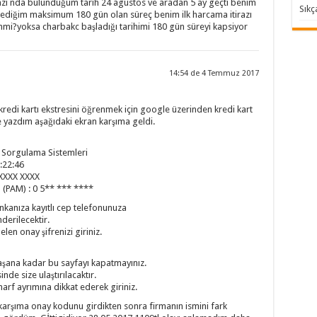
azı nda bulunduğum tarih 24 agustos ve aradan 5 ay geçti benim
Sıkç
ediğim maksimum 180 gün olan süreç benim ilk harcama itirazı
hmi?yoksa charbakc başladığı tarihimi 180 gün süreyi kapsiyor
14:54 de 4 Temmuz 2017
redi kartı ekstresini öğrenmek için google üzerinden kredi kart
 yazdım aşağıdaki ekran karşıma geldi.
ç Sorgulama Sistemleri
:22:46
 XXXX XXXX
ı (PAM) : 0 5** *** ****
nkanıza kayıtlı cep telefonunuza
derilecektir.
len onay şifrenizi giriniz.
laşana kadar bu sayfayı kapatmayınız.
inde size ulaştırılacaktır.
harf ayrımına dikkat ederek giriniz.
 karşıma onay kodunu girdikten sonra firmanın ismini fark