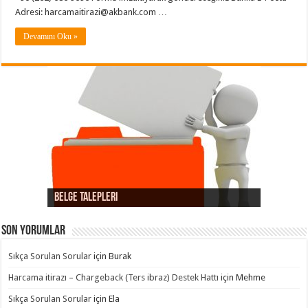
Adresi:
harcamaitirazi@akbank.com
…
Devamını Oku »
Belge Talepleri
Kart hamilinin işlemi hatırlamaması
Provizyon Hatası itirazları
Dolandırıcılık itirazları
Süreç Hatası itirazları
iptal / iade itirazları
Ürün / Hizmet Temini itirazları
Son yorumlar
Sıkça Sorulan Sorular
için
Burak
Harcama itirazı – Chargeback (Ters ibraz) Destek Hattı
için
Mehme
Sıkça Sorulan Sorular
için
Ela