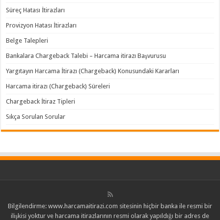
Süreç Hatası İtirazları
Provizyon Hatası İtirazları
Belge Talepleri
Bankalara Chargeback Talebi – Harcama itirazı Başvurusu
Yargıtayın Harcama İtirazı (Chargeback) Konusundaki Kararları
Harcama itirazı (Chargeback) Süreleri
Chargeback İtiraz Tipleri
Sıkça Sorulan Sorular
Bilgilendirme: www.harcamaitirazi.com sitesinin hiçbir banka ile resmi bir
ilişkisi yoktur ve harcama itirazlarının resmi olarak yapıldığı bir adres de