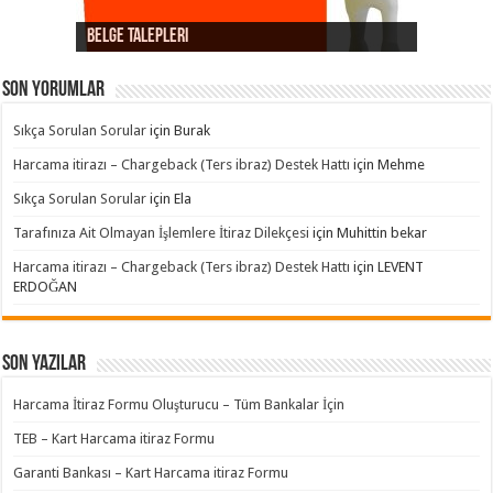
Belge Talepleri
Kart hamilinin işlemi hatırlamaması
Provizyon Hatası itirazları
Dolandırıcılık itirazları
Süreç Hatası itirazları
iptal / iade itirazları
Ürün / Hizmet Temini itirazları
Son yorumlar
Sıkça Sorulan Sorular
için
Burak
Harcama itirazı – Chargeback (Ters ibraz) Destek Hattı
için
Mehme
Sıkça Sorulan Sorular
için
Ela
Tarafınıza Ait Olmayan İşlemlere İtiraz Dilekçesi
için
Muhittin bekar
Harcama itirazı – Chargeback (Ters ibraz) Destek Hattı
için
LEVENT
ERDOĞAN
Son Yazılar
Harcama İtiraz Formu Oluşturucu – Tüm Bankalar İçin
TEB – Kart Harcama itiraz Formu
Garanti Bankası – Kart Harcama itiraz Formu