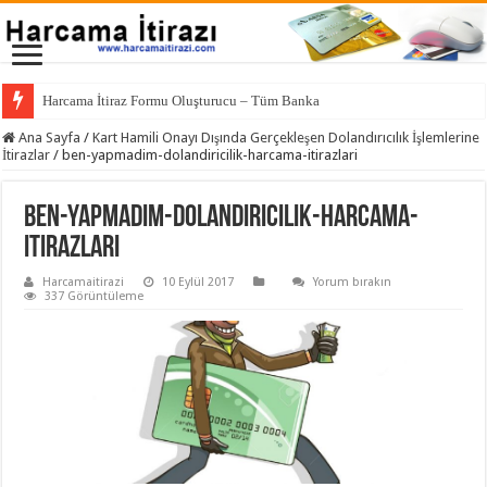
Harcama İtiraz Formu Oluşturucu – Tüm Bankalar İçin
Ana Sayfa
/
Kart Hamili Onayı Dışında Gerçekleşen Dolandırıcılık İşlemlerine
İtirazlar
/
ben-yapmadim-dolandiricilik-harcama-itirazlari
ben-yapmadim-dolandiricilik-harcama-
itirazlari
Harcamaitirazi
10 Eylül 2017
Yorum bırakın
337 Görüntüleme