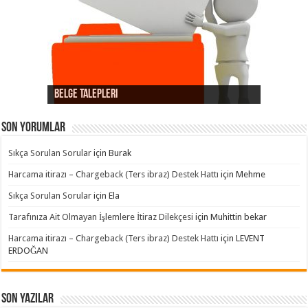
Belge Talepleri
Kart hamilinin işlemi hatırlamaması
Provizyon Hatası itirazları
Dolandırıcılık itirazları
Süreç Hatası itirazları
iptal / iade itirazları
Ürün / Hizmet Temini itirazları
Son yorumlar
Sıkça Sorulan Sorular
için
Burak
Harcama itirazı – Chargeback (Ters ibraz) Destek Hattı
için
Mehme
Sıkça Sorulan Sorular
için
Ela
Tarafınıza Ait Olmayan İşlemlere İtiraz Dilekçesi
için
Muhittin bekar
Harcama itirazı – Chargeback (Ters ibraz) Destek Hattı
için
LEVENT
ERDOĞAN
Son Yazılar