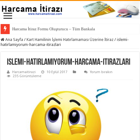
Harcama İtiraz Formu Oluşturucu – Tüm Bankalar İçin
Ana Sayfa
/
Kart Hamilinin İşlemi Hatırlamaması Üzerine İtiraz
/
islemi-
hatirlamiyorum-harcama-itirazlari
islemi-hatirlamiyorum-harcama-itirazlari
Harcamaitirazi
10 Eylül 2017
Yorum bırakın
235 Görüntüleme