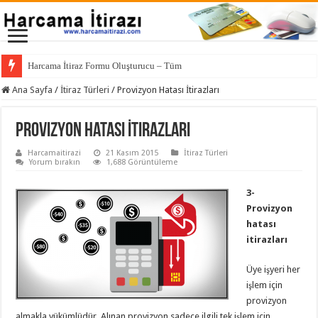
Harcama İtiraz Formu Oluşturucu – Tüm Bankalar İç
Ana Sayfa
/
İtiraz Türleri
/
Provizyon Hatası İtirazları
Provizyon Hatası İtirazları
Harcamaitirazi
21 Kasım 2015
İtiraz Türleri
Yorum bırakın
1,688 Görüntüleme
3-
Provizyon
hatası
itirazları
Üye işyeri her
işlem için
provizyon
almakla yükümlüdür. Alınan provizyon sadece ilgili tek işlem için