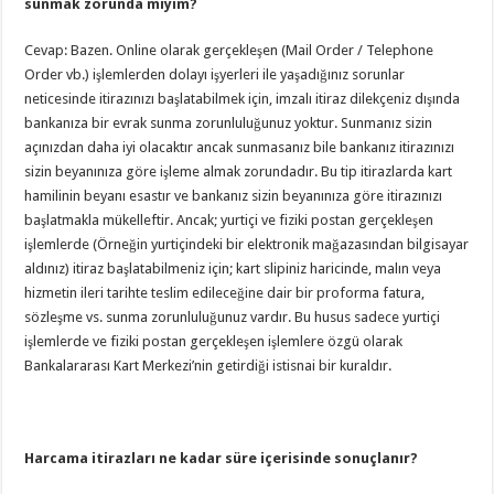
sunmak zorunda mıyım?
Cevap: Bazen. Online olarak gerçekleşen (Mail Order / Telephone
Order vb.) işlemlerden dolayı işyerleri ile yaşadığınız sorunlar
neticesinde itirazınızı başlatabilmek için, imzalı itiraz dilekçeniz dışında
bankanıza bir evrak sunma zorunluluğunuz yoktur. Sunmanız sizin
açınızdan daha iyi olacaktır ancak sunmasanız bile bankanız itirazınızı
sizin beyanınıza göre işleme almak zorundadır. Bu tip itirazlarda kart
hamilinin beyanı esastır ve bankanız sizin beyanınıza göre itirazınızı
başlatmakla mükelleftir. Ancak; yurtiçi ve fiziki postan gerçekleşen
işlemlerde (Örneğin yurtiçindeki bir elektronik mağazasından bilgisayar
aldınız) itiraz başlatabilmeniz için; kart slipiniz haricinde, malın veya
hizmetin ileri tarihte teslim edileceğine dair bir proforma fatura,
sözleşme vs. sunma zorunluluğunuz vardır. Bu husus sadece yurtiçi
işlemlerde ve fiziki postan gerçekleşen işlemlere özgü olarak
Bankalararası Kart Merkezi’nin getirdiği istisnai bir kuraldır.
Harcama itirazları ne kadar süre içerisinde sonuçlanır?