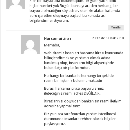
Size bir başvuruda bulunmuştum. 15 güne yakın oldu
hiçbir hareket yok Bugün bankayı aradım herhangi bir
başvuru olmadığını söylediler. sitenizle alakalı kafamda
soru işaretleri oluşmaya başladı bu konuda acil
bilgilendirme istiyorum.
Yanıtla
Harcamaitirazi
23:12 de 6 Ocak 2018
Merhaba,
Web sitemiz insanları harcama itirazı konusunda
bilinçlendirmek ve yardımcı olmak adına
kurulmuş olup, insanların bilgi alışverişinde
bulunduğu bir platformdur.
Herhangi bir banka ile herhangi bir şekilde
resmi bir ilişkimiz bulunmamaktadır
Burası harcama itirazı başvurularınızı
ileteceğiniz resmi adres DEĞİLDİR.
İtirazlarınızı doğrudan bankanızın resmi iletişim
adresine yapmalısınız
Biz yalnızca tarafımızdan yardım istenilmesi
durumunda insanlara rehber olacak bilgiler
paylaşıyoruz.