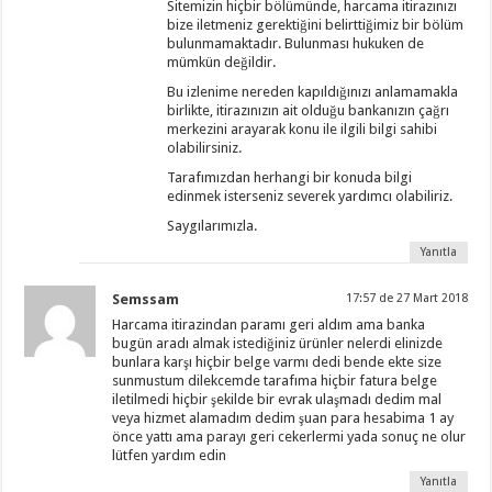
Sitemizin hiçbir bölümünde, harcama itirazınızı
bize iletmeniz gerektiğini belirttiğimiz bir bölüm
bulunmamaktadır. Bulunması hukuken de
mümkün değildir.
Bu izlenime nereden kapıldığınızı anlamamakla
birlikte, itirazınızın ait olduğu bankanızın çağrı
merkezini arayarak konu ile ilgili bilgi sahibi
olabilirsiniz.
Tarafımızdan herhangi bir konuda bilgi
edinmek isterseniz severek yardımcı olabiliriz.
Saygılarımızla.
Yanıtla
Semssam
17:57 de 27 Mart 2018
Harcama itirazindan paramı geri aldım ama banka
bugün aradı almak istediğiniz ürünler nelerdi elinizde
bunlara karşı hiçbir belge varmı dedi bende ekte size
sunmustum dilekcemde tarafıma hiçbir fatura belge
iletilmedi hiçbir şekilde bir evrak ulaşmadı dedim mal
veya hizmet alamadım dedim şuan para hesabima 1 ay
önce yattı ama parayı geri cekerlermi yada sonuç ne olur
lütfen yardım edin
Yanıtla