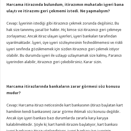
Harcama itirazında bulundum, itirazımın muhatabı işyeri bana
ulaştı ve itirazımı geri çekmemi istedi. Ne yapmalıyım?
Cevap: İşyerinin istediği gibi itirazınızı çekmek zorunda değilsiniz. Bu
hak size tanınmış yasal bir haktır. Hiç kimse sizi itirazınızı geri çekmeye
zorlayamaz. Ancak itiraz ulaşan işyerleri, işyeri bankaları tarafından
uyarılmaktadır. İşyeri, üye işyeri sözleşmesinin feshedilmemesi ve riskli
işyeri sınıfında gözükmemek için sizden itirazınızı geri çekmek istiyor
olabilir. Bu durumda işyeri ile uzlaşıp uzlaşmamak size kalmış. Paranızı
işyerinden alabilir, itirazınızı geri çekebilirsiniz. Karar sizin.
Harcama itirazlarında bankaların zarar görmesi söz konusu
mudur?
Cevap: Harcama itirazı neticesinde kart bankasının (itirazı başlatan kart
hamilinin kendi bankasının) zarar görme ihtimali söz konusu değildir.
Ancak üye işyeri bankası bazı durumlarda zararla karşı karşıya
kalabilmektedir. Şöyle ki; kart hamili itirazını başlatıyor, kart bankası
işyeri bankasına itirazı yönlendiriyor, işyeri bankası üye işyerinin