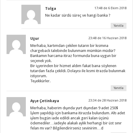
Tolga
17:48 de 6 Ekim 2018
Ne kadar sürdü süreç ve hangi banka ?
Yanıtla
Uğur
23:48 de 16 Haziran 2018
Merhaba, kartımdan çekilen tutarın bir kısmına
chargeback talebinde bulunmam mümkün müdür?
Bankamın harcama itiraz formunda buna uygun bir
seçenek yok.
Bir işyerinden bir hizmet aldım fakat bana söylenen
tutardan fazla çekildi. Dolayısı ile kısmi itrazda bulunmak
istiyorum.
Teşekkürler.
Yanıtla
Ayşe Çetinkaya
23:34 de 28 Haziran 2018
Merhaba, haberim dışında yurt dışından 9 adet 250$
İşlem yapıldığı için bankama itirazda bulundum. Altı adet
işlem bugün iade edildi ancak geri kalan üçünü
ödemediler…iadeyle alakalı aylık herhangi bir üst sınır
felan mı var? Bilgilendirirseniz sevinirim…d