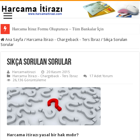
TEB –
Ana Sayfa
/
Harcama İtirazı - Chargeback - Ters İbraz
/
Sıkça Sorulan
Sorular
Sıkça Sorulan Sorular
Harcamaitirazi
20 Kasım 2015
Harcama İtirazı - Chargeback - Ters İbraz
17 Adet Yorum
26,136 Görüntüleme
Harcama itirazı yasal bir hak mıdır?