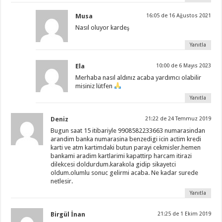
Musa
16:05 de 16 Ağustos 2021
Nasıl oluyor kardeş
Yanıtla
Ela
10:00 de 6 Mayıs 2023
Merhaba nasıl aldınız acaba yardımcı olabilir
misiniz lütfen
Yanıtla
Deniz
21:22 de 24 Temmuz 2019
Bugun saat 15 itibariyle 9908582233663 numarasindan
arandim banka numarasina benzedigi icin actim kredi
karti ve atm kartimdaki butun parayi cekmisler.hemen
bankami aradim kartlarimi kapattirp harcam itirazi
dilekcesi doldurdum.karakola gidip sikayetci
oldum.olumlu sonuc gelirmi acaba. Ne kadar surede
netlesir.
Yanıtla
Birgül İnan
21:25 de 1 Ekim 2019