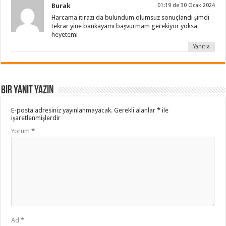
Burak
01:19 de 30 Ocak 2024
Harcama itirazı da bulundum olumsuz sonuçlandı şimdi
tekrar yine bankayamı başvurmam gerekiyor yoksa
heyetemı
Yanıtla
Bir yanıt yazın
E-posta adresiniz yayınlanmayacak.
Gerekli alanlar
*
ile
işaretlenmişlerdir
Yorum
*
Ad
*