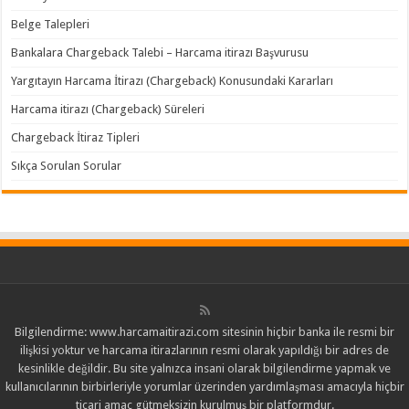
Belge Talepleri
Bankalara Chargeback Talebi – Harcama itirazı Başvurusu
Yargıtayın Harcama İtirazı (Chargeback) Konusundaki Kararları
Harcama itirazı (Chargeback) Süreleri
Chargeback İtiraz Tipleri
Sıkça Sorulan Sorular
Bilgilendirme: www.harcamaitirazi.com sitesinin hiçbir banka ile resmi bir
ilişkisi yoktur ve harcama itirazlarının resmi olarak yapıldığı bir adres de
kesinlikle değildir. Bu site yalnızca insani olarak bilgilendirme yapmak ve
kullanıcılarının birbirleriyle yorumlar üzerinden yardımlaşması amacıyla hiçbir
ticari amaç gütmeksizin kurulmuş bir platformdur.