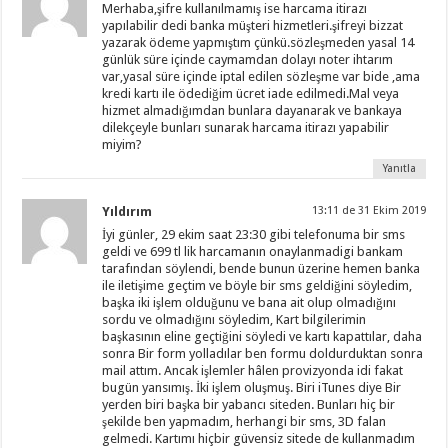
Merhaba,şifre kullanılmamış ise harcama itirazı
yapılabilir dedi banka müşteri hizmetleri.şifreyi bizzat
yazarak ödeme yapmıştım çünkü.sözleşmeden yasal 14
günlük süre içinde caymamdan dolayı noter ihtarım
var,yasal süre içinde iptal edilen sözleşme var bide ,ama
kredi kartı ile ödediğim ücret iade edilmedi.Mal veya
hizmet almadığımdan bunlara dayanarak ve bankaya
dilekçeyle bunları sunarak harcama itirazı yapabilir
miyim?
Yanıtla
Yıldırım
13:11 de 31 Ekim 2019
İyi günler, 29 ekim saat 23:30 gibi telefonuma bir sms
geldi ve 699 tl lik harcamanın onaylanmadigi bankam
tarafından söylendi, bende bunun üzerine hemen banka
ile iletişime geçtim ve böyle bir sms geldiğini söyledim,
başka iki işlem olduğunu ve bana ait olup olmadığını
sordu ve olmadığını söyledim, Kart bilgilerimin
başkasının eline geçtiğini söyledi ve kartı kapattılar, daha
sonra Bir form yolladılar ben formu doldurduktan sonra
mail attım. Ancak işlemler hâlen provizyonda idi fakat
bugün yansımış. İki işlem oluşmuş. Biri iTunes diye Bir
yerden biri başka bir yabancı siteden. Bunları hiç bir
şekilde ben yapmadım, herhangi bir sms, 3D falan
gelmedi. Kartımı hiçbir güvensiz sitede de kullanmadım