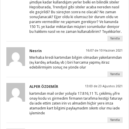
şimdiye kadar kullandığım yerler belki en bilindik siteler
Hepsiburada, Trendyol gibi siteler acaba nereden nasıl
ele geçirildi? Bu süreçten sonra ne olacak? Ne zaman
sonuçlanacak? Eğer oldu ki olumsuz bir durum oldu ve
paramı vermediler ne yapmam gerekiyor? Ve kanunda
150 TL ye kadar miktardan müşteri sorumludur deniyor
bu hakkımı nasıl ve ne zaman kullanabilirim? Teşekkürler.
Yanıtla
Nesrin
16:07 de 10 Haziran 2021
Merhaba kredi kartımdan bilgim olmadan yakınlarımdan
(eş kardeş arkadaş vb ) biri harcama yapmış itiraz
edebilirmiyim sonuç ne yönde olur
Yanıtla
ALPER ÖZDEMİR
13:03 de 23 Ağustos 2021
kartımdan mail order yoluyla 17.816,11 TL çekilmiş şifre
onay kodu vs girmedim firmanın tarafıma kestiği faturayı
da iade ettim zaten irin vs almadım hiçbir yere imza
atamadım kart bilgimi paylaşmadım sıkıntı olur mu iade
işleminde
Yanıtla