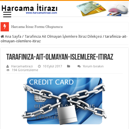
Harcama İtiraz Formu Oluşturucu – Tüm Bank
Ana Sayfa
/
Tarafınıza Ait Olmayan İşlemlere İtiraz Dilekçesi
/
tarafiniza-ait-
olmayan-islemlere-itiraz
tarafiniza-ait-olmayan-islemlere-itiraz
Harcamaitirazi
10 Eylül 2017
Yorum bırakın
194 Görüntüleme