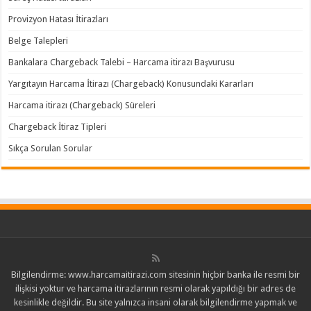
Provizyon Hatası İtirazları
Belge Talepleri
Bankalara Chargeback Talebi – Harcama itirazı Başvurusu
Yargıtayın Harcama İtirazı (Chargeback) Konusundaki Kararları
Harcama itirazı (Chargeback) Süreleri
Chargeback İtiraz Tipleri
Sıkça Sorulan Sorular
Bilgilendirme: www.harcamaitirazi.com sitesinin hiçbir banka ile resmi bir
ilişkisi yoktur ve harcama itirazlarının resmi olarak yapıldığı bir adres de
kesinlikle değildir. Bu site yalnızca insani olarak bilgilendirme yapmak ve