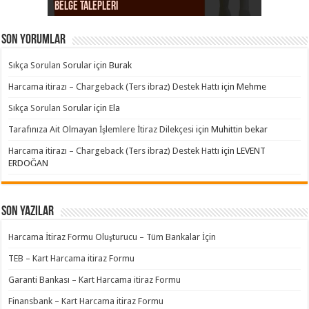
Belge Talepleri
Kart hamilinin işlemi hatırlamaması
Provizyon Hatası itirazları
Dolandırıcılık itirazları
Süreç Hatası itirazları
iptal / iade itirazları
Ürün / Hizmet Temini itirazları
Son yorumlar
Sıkça Sorulan Sorular
için
Burak
Harcama itirazı – Chargeback (Ters ibraz) Destek Hattı
için
Mehme
Sıkça Sorulan Sorular
için
Ela
Tarafınıza Ait Olmayan İşlemlere İtiraz Dilekçesi
için
Muhittin bekar
Harcama itirazı – Chargeback (Ters ibraz) Destek Hattı
için
LEVENT
ERDOĞAN
Son Yazılar
Harcama İtiraz Formu Oluşturucu – Tüm Bankalar İçin
TEB – Kart Harcama itiraz Formu
Garanti Bankası – Kart Harcama itiraz Formu
Finansbank – Kart Harcama itiraz Formu