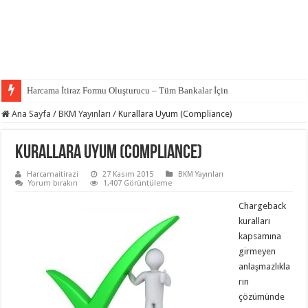
Harcama İtiraz Formu Oluşturucu – Tüm Bankalar İçin
Ana Sayfa
/
BKM Yayınları
/
Kurallara Uyum (Compliance)
Kurallara Uyum (Compliance)
Harcamaitirazi
27 Kasım 2015
BKM Yayınları
Yorum bırakın
1,407 Görüntüleme
Chargeback
kuralları
kapsamına
girmeyen
anlaşmazlıkla
rın
çözümünde