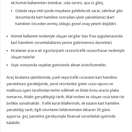
ek hizmet kullanımları (minibar, oda servisi, spa vs gibi),
Odada veya otel içinde meydana gelebilecek zarar, tahribat gibi
durumlarda kart hamiline sonradan işlem yansıtılamaz (kart
hamilinin önceden vermiş olduğu genel onay yeterli değildir)
Hizmet kullanımı nedeniyle oluşan vergiler (tax free uygulamasında
kart hamilinin sorumluluklarını yerine getirmemesi durumlar)
Kiralanan araca ait sigorta/park cezası/trafik cezası/hasar nedeniyle
oluşan tutarlar
Seyir esnasında seyahat gemisinde alınan ürün/hizmetler.
Araç kiralama işlemlerinde, park veya trafik cezasının kart hamiline
yansıtılması gerektiğinde, yerel otoriteden gelen ceza raporu ve
makbuzu işyeri tarafından temin edilmeli ve ihlale konu aracın plaka
numarası, ihlalin gerçekleştiği tarih, ihlal nedeni ve oluşan ceza tutarı ile
birlikte sunulmalıdır. Trafik kural ihlallerinde, ek tutarın kart hamiline
yansıtıldığı tarih, ilgili otoritenin bildiriminden itibaren 30 günü
aşıyorsa, geç yansıtma gerekçesiyle finansal sorumluluk işyerinde
kalabilir.