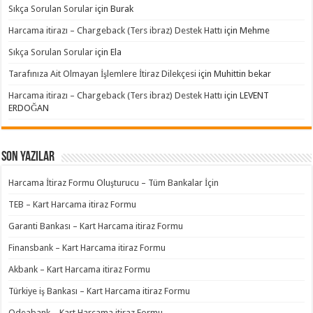
Sıkça Sorulan Sorular
için
Burak
Harcama itirazı – Chargeback (Ters ibraz) Destek Hattı
için
Mehme
Sıkça Sorulan Sorular
için
Ela
Tarafınıza Ait Olmayan İşlemlere İtiraz Dilekçesi
için
Muhittin bekar
Harcama itirazı – Chargeback (Ters ibraz) Destek Hattı
için
LEVENT
ERDOĞAN
Son Yazılar
Harcama İtiraz Formu Oluşturucu – Tüm Bankalar İçin
TEB – Kart Harcama itiraz Formu
Garanti Bankası – Kart Harcama itiraz Formu
Finansbank – Kart Harcama itiraz Formu
Akbank – Kart Harcama itiraz Formu
Türkiye iş Bankası – Kart Harcama itiraz Formu
Odeabank – Kart Harcama itiraz Formu