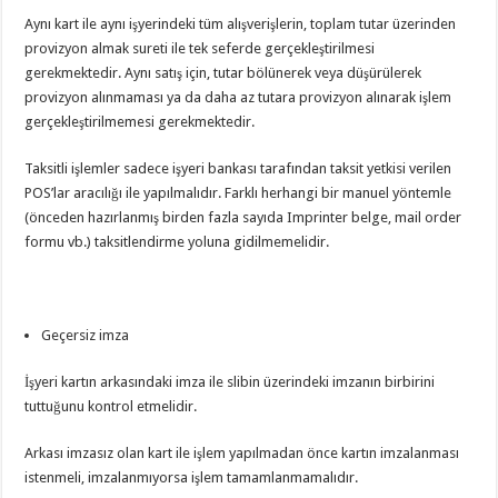
Aynı kart ile aynı işyerindeki tüm alışverişlerin, toplam tutar üzerinden
provizyon almak sureti ile tek seferde gerçekleştirilmesi
gerekmektedir. Aynı satış için, tutar bölünerek veya düşürülerek
provizyon alınmaması ya da daha az tutara provizyon alınarak işlem
gerçekleştirilmemesi gerekmektedir.
Taksitli işlemler sadece işyeri bankası tarafından taksit yetkisi verilen
POS’lar aracılığı ile yapılmalıdır. Farklı herhangi bir manuel yöntemle
(önceden hazırlanmış birden fazla sayıda Imprinter belge, mail order
formu vb.) taksitlendirme yoluna gidilmemelidir.
Geçersiz imza
İşyeri kartın arkasındaki imza ile slibin üzerindeki imzanın birbirini
tuttuğunu kontrol etmelidir.
Arkası imzasız olan kart ile işlem yapılmadan önce kartın imzalanması
istenmeli, imzalanmıyorsa işlem tamamlanmamalıdır.